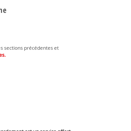
ne
es sections précédentes et
es.